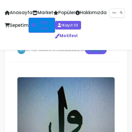
Anasayfa
Market
Popüler
Hakkımızda
Giriş
Sepetim
Kayıt Ol
Yap
Motifevi
ELİF VAV
Ücretsiz
ELIF HOBI TASARIM ATOLYESI
|
04.08.2025
|
Satış: 123
|