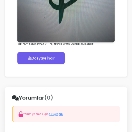
KIRLENT, PANO, KİTAP KILIFI , TESBİH KESESİ VS KULLANILABİLİR.
Dosyayı İndir
Yorumlar
(0)
Yorum yapmak için
giriş yapın
.